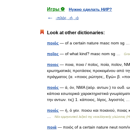
Игры ⚽
Нужно сделать НИР?
-πλός, -ή, -ό
Look at other dictionaries:
ποιός
— of a certain nature masc nom sg
ποῖος
— of what kind? masc nom sg …
Gree
ποιος
— ποια, ποιο / ποῑος, ποία, ποῑον, ΝΜΑ 
ερωτηματικές προτάσεις προκειμένου από τη
πράγματος (α. «ποιος ρώτησε;, Εγώ» β. 
ποιός
— ά, όν, ΝΜΑ (αόρ. αντων.) το ουδ. ως
κάποια εσωτερικά χαρακτηριστικά γνωρίσματα
την αντων. τις) 1. κάποιος, λίγος, λιγοστός
ποιός
— ή, ό γεν. ποιου και ποιανού, ποιας κ
…
Νέο ερμηνευτικό λεξικό της νεοελληνικής γλώσσας
ποιά
— ποιός of a certain nature neut nom/vo