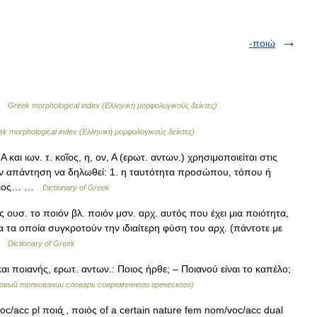
-ποιώ
 …
Greek morphological index (Ελληνική μορφολογικούς δείκτες)
k morphological index (Ελληνική μορφολογικούς δείκτες)
και ιων. τ. κοῖος, η, ον, Α (ερωτ. αντων.) χρησιμοποιείται στις
ν απάντηση να δηλωθεί: 1. η ταυτότητα προσώπου, τόπου ή
«ποιος… …
Dictionary of Greek
 ουσ. το ποιόν βλ. ποιόν μσν. αρχ. αυτός που έχει μια ποιότητα,
 τα οποία συγκροτούν την ιδιαίτερη φύση του αρχ. (πάντοτε με
 …
Dictionary of Greek
αι ποιανής, ερωτ. αντων.: Ποιος ήρθε; – Ποιανού είναι το καπέλο;
 (Новый толковании словарь современного греческого)
c/acc pl ποιά̱ , ποιός of a certain nature fem nom/voc/acc dual