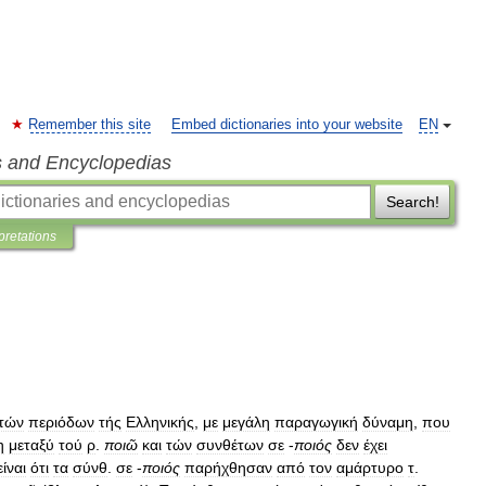
Remember this site
Embed dictionaries into your website
EN
s and Encyclopedias
Search!
pretations
τών
περιόδων
τής
Ελληνικής
,
με
μεγάλη
παραγωγική
δύναμη
,
που
η
μεταξύ
τού
ρ
.
ποιῶ
και
τών
συνθέτων
σε
-
ποιός
δεν
έχει
είναι
ότι
τα
σύνθ
.
σε
-
ποιός
παρήχθησαν
από
τον
αμάρτυρο
τ
.