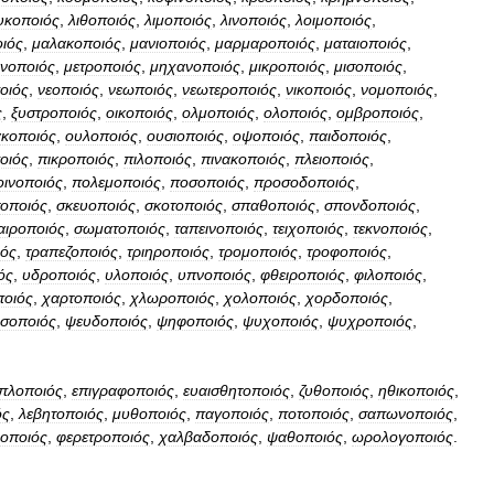
υκοποιός
,
λιθοποιός
,
λιμοποιός
,
λινοποιός
,
λοιμοποιός
,
ιός
,
μαλακοποιός
,
μανιοποιός
,
μαρμαροποιός
,
ματαιοποιός
,
μνοποιός
,
μετροποιός
,
μηχανοποιός
,
μικροποιός
,
μισοποιός
,
οιός
,
νεοποιός
,
νεωποιός
,
νεωτεροποιός
,
νικοποιός
,
νομοποιός
,
ς
,
ξυστροποιός
,
οικοποιός
,
ολμοποιός
,
ολοποιός
,
ομβροποιός
,
ακοποιός
,
ουλοποιός
,
ουσιοποιός
,
οψοποιός
,
παιδοποιός
,
οιός
,
πικροποιός
,
πιλοποιός
,
πινακοποιός
,
πλειοποιός
,
οινοποιός
,
πολεμοποιός
,
ποσοποιός
,
προσοδοποιός
,
τοποιός
,
σκευοποιός
,
σκοτοποιός
,
σπαθοποιός
,
σπονδοποιός
,
αιροποιός
,
σωματοποιός
,
ταπεινοποιός
,
τειχοποιός
,
τεκνοποιός
,
ιός
,
τραπεζοποιός
,
τριηροποιός
,
τρομοποιός
,
τροφοποιός
,
ός
,
υδροποιός
,
υλοποιός
,
υπνοποιός
,
φθειροποιός
,
φιλοποιός
,
ποιός
,
χαρτοποιός
,
χλωροποιός
,
χολοποιός
,
χορδοποιός
,
σοποιός
,
ψευδοποιός
,
ψηφοποιός
,
ψυχοποιός
,
ψυχροποιός
,
ιπλοποιός
,
επιγραφοποιός
,
ευαισθητοποιός
,
ζυθοποιός
,
ηθικοποιός
,
ός
,
λεβητοποιός
,
μυθοποιός
,
παγοποιός
,
ποτοποιός
,
σαπωνοποιός
,
οποιός
,
φερετροποιός
,
χαλβαδοποιός
,
ψαθοποιός
,
ωρολογοποιός
.