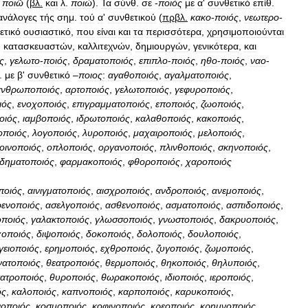
.
ποιῶ
(
βλ
.
και
λ
.
ποιώ
).
Τα
σύνθ
.
σε
-
ποιός
με
α
'
συνθετικό
επίθ
.
ανάλογες
τής
σημ
.
τού
α
'
συνθετικού
(
πρβλ
.
κακο
-
ποιός
,
νεωτερο
-
ετικό
ουσιαστικό
,
που
είναι
και
τα
περισσότερα
,
χρησιμοποιούνται
,
κατασκευαστών
,
καλλιτεχνών
,
δημιουργών
,
γενικότερα
,
και
ς
,
γελωτο
-
ποιός
,
δραματοποιός
,
επιπλο
-
ποιός
,
ηθο
-
ποιός
,
ναο
-
.
με
β
'
συνθετικό
–
ποιος
:
αγαθοποιός
,
αγαλματοποιός
,
ανθρωποποιός
,
αρτοποιός
,
γελωτοποιός
,
γεφυροποιός
,
ιός
,
ενοχοποιός
,
επιγραμματοποιός
,
εποποιός
,
ζωοποιός
,
οιός
,
ιαμβοποιός
,
ιδρωτοποιός
,
καλαθοποιός
,
κακοποιός
,
ποιός
,
λογοποιός
,
λυροποιός
,
μαχαιροποιός
,
μελοποιός
,
οινοποιός
,
οπλοποιός
,
οργανοποιός
,
πλινθοποιός
,
σκηνοποιός
,
δηματοποιός
,
φαρμακοποιός
,
φθοροποιός
,
χαροποιός
ποιός
,
αινιγματοποιός
,
αισχροποιός
,
ανδροποιός
,
ανεμοποιός
,
ενοποιός
,
ασελγοποιός
,
ασθενοποιός
,
ασματοποιός
,
ασπιδοποιός
,
ποιός
,
γαλακτοποιός
,
γλωσσοποιός
,
γνωστοποιός
,
δακρυοποιός
,
χοποιός
,
διψοποιός
,
δοκοποιός
,
δολοποιός
,
δουλοποιός
,
γειοποιός
,
ερημοποιός
,
εχθροποιός
,
ζυγοποιός
,
ζωμοποιός
,
νατοποιός
,
θεατροποιός
,
θερμοποιός
,
θηκοποιός
,
θηλυποιός
,
ατροποιός
,
θυροποιός
,
θωρακοποιός
,
ιδιοποιός
,
ιεροποιός
,
ός
,
καλοποιός
,
καπνοποιός
,
καρποποιός
,
καρυκοποιός
,
νοποιός
,
κοσμοποιός
,
κοφινοποιός
,
κρεοποιός
,
κρημνοποιός
,