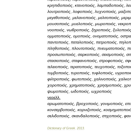
κρηπιδοποιός
,
κτενοποιός
,
λαμπαδοποιός
,
λε
λουτροποιός
,
λοφοποιός
,
λυχνοποιός
,
μαζοπο
μεγεθοποιός
,
μελανοποιός
,
μελιτοποιός
,
μερι
μουσοποιός
,
μυελοποιός
,
μωροποιός
,
νεκροπ
νοοποιός
,
νωθροποιός
,
ξηροποιός
,
ξυλοποιό
ομματοποιός
,
ομοποιός
,
ονοματοποιός
,
οστρ
παντοποιός
,
πεταλοποιός
,
πετροποιός
,
πηλοπ
πληθοποιός
,
πλουτοποιός
,
πνευματοποιός
,
π
προσωποποιός
,
σαρκοποιός
,
σεισμοποιός
,
σι
στασιοποιός
,
στεφανοποιός
,
στροφοποιός
,
σφ
τελειοποιός
,
τερατοποιός
,
τευχοποιός
,
τοξοπο
τυμβοποιός
,
τυροποιός
,
τυφλοποιός
,
υγροποι
φιλτροποιός
,
φωτοποιός
,
χαλινοποιός
,
χαλκο
χοροποιός
,
χρηματοποιός
,
χρησμοποιός
,
χρυ
ψωμοποιός
,
ωδοποιός
,
ωχροποιός
νεοελλ
.
αρωματοποιός
,
βροχοποιός
,
γονιμοποιός
,
επ
κονσερβοποιός
,
κορνιζοποιός
,
κοσμηματοποι
σελιδοποιός
,
σκανδαλοποιός
,
στιχοποιός
,
φαν
Dictionary
of
Greek
.
2013
.