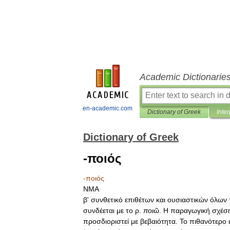
Academic Dictionarie
en-academic.com
Dictionary of Greek
Inter
Dictionary of Greek
-ποιός
-
ποιός
ΝΜΑ
β
'
συνθετικό
επιθέτων
και
ουσιαστικών
όλων
συνδέεται
με
το
ρ
.
ποιῶ
.
Η
παραγωγική
σχέσ
προσδιοριστεί
με
βεβαιότητα
.
Το
πιθανότερο