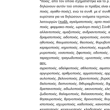
*
ποιός
,
από
τον
οποίο
σχηματίστηκε
και
το
ρ
δηλώνουν
αυτόν
τού
οποίου
οι
πράξεις
είναι
ποιός
,
αγαθο
-
ποιός
),
ενώ
τα
συνθ
.
με
α
'
συνθ
ευρύτατα
για
να
δηλώσουν
ονόματα
τεχνιτών
λειτουργών
(
πρβλ
.
αγαλματοποιός
,
αρτο
-
ποιό
ποιός
,
φαρμακο
-
ποιός
,
ωρολογο
-
ποιός
).
Σύνθ
αλλαντοποιός
,
αμαξοποιός
,
ανδριαντοποιός
,
δραματοποιός
,
ειδοποιός
,
ειρηνοποιός
,
ενοπο
ηθοποιός
,
θαυματοποιός
,
θεοποιός
,
θορυβοπ
κεραμοποιός
,
κηροποιός
,
κλινοποιός
,
κωμωδο
μυροποιός
,
νοσοποιός
,
ξιφοποιός
,
οδοποιός
,
ταραχοποιός
,
τραγωδοποιός
,
υμνοποιός
,
υπο
αρχ
.
αγριοποιός
,
αδελφοποιός
,
αθλιοποιός
,
αιματο
αργυροποιός
,
αριθμοποιός
,
αρματοποιός
,
αρρ
αυλοποιός
,
βελονοποιός
,
βροντοποιός
,
βυρσο
δειλοποιός
,
δειπνοποιός
,
διθυραμβοποιός
,
δι
δρεπανοποιός
,
ειδωλοποιός
,
εικονοποιός
,
ελε
ζωδιοποιός
,
θαλαμοποιός
,
θαλασσοποιός
,
θα
θησαυροποιός
,
θρηνοποιός
,
θρονοποιός
,
θυγ
ιστοποιός
,
ισχυροποιός
,
καδοποιός
,
καινοποι
κερατοποιός
,
κεραυνοποιός
,
κλειδοποιός
,
κοι